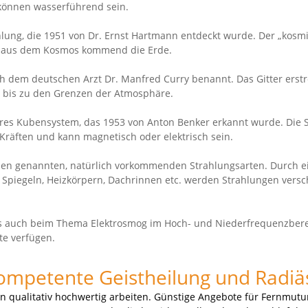
 können wasserführend sein.
hlung, die 1951 von Dr. Ernst Hartmann entdeckt wurde. Der „kosm
tz aus dem Kosmos kommend die Erde.
ach dem deutschen Arzt Dr. Manfred Curry benannt. Das Gitter erstr
 bis zu den Grenzen der Atmosphäre.
ares Kubensystem, das 1953 von Anton Benker erkannt wurde. Die 
Kräften und kann magnetisch oder elektrisch sein.
oben genannten, natürlich vorkommenden Strahlungsarten. Durch e
Spiegeln, Heizkörpern, Dachrinnen etc. werden Strahlungen vers
ss auch beim Thema Elektrosmog im Hoch- und Niederfrequenzbere
te verfügen.
kompetente Geistheilung und Radiä
ten qualitativ hochwertig arbeiten. Günstige Angebote für Fernmut