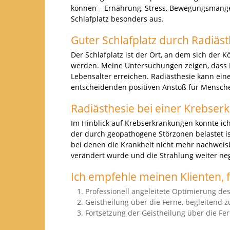
können – Ernährung, Stress, Bewegungsmangel,
Schlafplatz besonders aus.
Guter Schlafplatz durch Radiäst
Der Schlafplatz ist der Ort, an dem sich der 
werden. Meine Untersuchungen zeigen, dass M
Lebensalter erreichen. Radiästhesie kann ein
entscheidenden positiven Anstoß für Menschen
Radiästhesie bei einer Krebser
Im Hinblick auf Krebserkrankungen konnte ich
der durch geopathogene Störzonen belastet i
bei denen die Krankheit nicht mehr nachweisba
verändert wurde und die Strahlung weiter neg
Ich empfehle meinen Klienten, f
Professionell angeleitete Optimierung des
Geistheilung über die Ferne, begleitend 
Fortsetzung der Geistheilung über die Fe