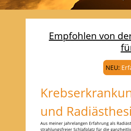
Empfohlen von der 
fü
NEU:
Erf
Krebserkrankun
und Radiästhes
Aus meiner jahrelangen Erfahrung als Radiästh
strahlungsfreier Schlafplatz für die ganzheit