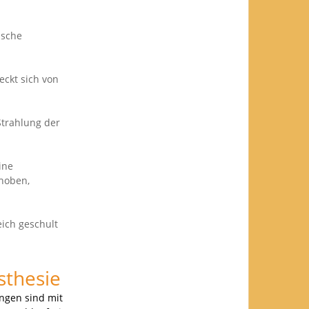
ische
eckt sich von
Strahlung der
ine
choben,
ich geschult
sthesie
ungen sind mit