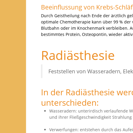
Beeinflussung von Krebs-Schläf
Durch Geistheilung nach Ende der ärztlich gel
optimale Chemotherapie kann über 99 % der vo
Blutbahn oder im Knochenmark verbleiben. Au
bestimmtes Protein, Osteopontin, wieder akt
Radiästhesie
Feststellen von Wasseradern, El
In der Radiästhesie we
unterschieden:
Wasseradern: unterirdisch verlaufende Was
und ihrer Fließgeschwindigkeit Strahlung
Verwerfungen: entstehen durch das Aufein