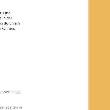
t. Eine
e in der
en durch ein
n können.
r Wassermenge
e, Spalten in