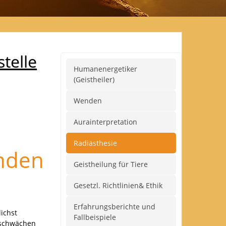
telle
Humanenergetiker
(Geistheiler)
Wenden
Aurainterpretation
Radiästhesie
enden
Geistheilung für Tiere
Gesetzl. Richtlinien& Ethik
Erfahrungsberichte und
ichst
Fallbeispiele
m schwächen