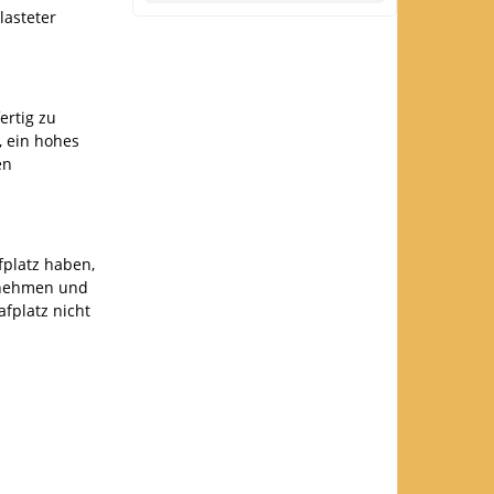
lasteter
ertig zu
, ein hohes
en
fplatz haben,
h nehmen und
afplatz nicht