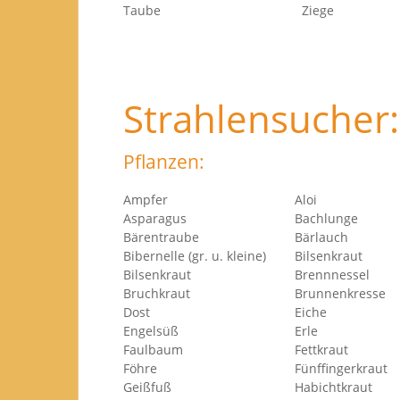
Taube
Ziege
Strahlensucher:
Pflanzen:
Ampfer
Aloi
Asparagus
Bachlunge
Bärentraube
Bärlauch
Bibernelle (gr. u. kleine)
Bilsenkraut
Bilsenkraut
Brennnessel
Bruchkraut
Brunnenk
Dost
Eiche
Engelsüß
Erle
Faulbaum
Fettkraut
Föhre
Fünffingerkraut
Geißfuß
Habichtkraut