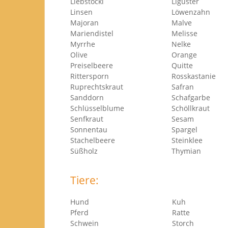
Liebstöckl
Liguster
Linsen
Löwenzahn
Majoran
Malve
Mariendistel
Melisse
Myrrhe
Nelke
Olive
Orange
Preiselbeere
Quitte
Rittersporn
Rosskastanie
Ruprechtskraut
Safran
Sanddorn
Schafgarbe
Schlüsselblume
Schöllkraut
Senfkraut
Sesam
Sonnentau
Spargel
Stachelbeere
Steinklee
Süßholz
Thymian
Tiere:
Hund
Kuh
Pferd
Ratte
Schwein
Sto