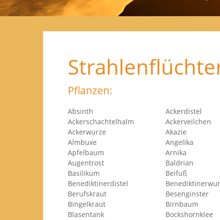
Strahlenflüchter
Pflanzen:
Absinth
Ackerdistel
Ackerschachtelhalm
Ackerveilchen
Ackerwurze
Akazie
Almbuxe
Angelika
Apfelbaum
Arnika
Augentrost
Baldrian
Basilikum
Beifuß
Benediktinerdistel
Benedikti
Berufskraut
Besenginster
Bingelkraut
Birnbaum
Blasentank
Bockshornklee