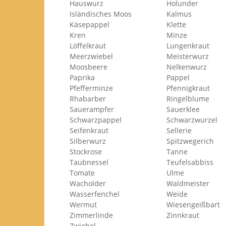
Hauswurz
Holunder
Isländisches Moos
Kalmus
Käsepappel
Klette
Kren
Minze
Löffelkraut
Lungenkraut
Meerzwiebel
Meisterwurz
Moosbeere
Nelkenwurz
Paprika
Pappel
Pfefferminze
Pfennigkraut
Rhabarber
Ringelblume
Sauerampfer
Sauerklee
Schwarzpappel
Schwarzwurzel
Seifenkraut
Sellerie
Silberwurz
Spitzwegerich
Stockrose
Tanne
Taubnessel
Teufelsabbiss
Tomate
Ulme
Wacholder
Waldmeister
Wasserfenchel
Weide
Wermut
Wiesengeißbart
Zimmerlinde
Zinnkraut
Zwiebel