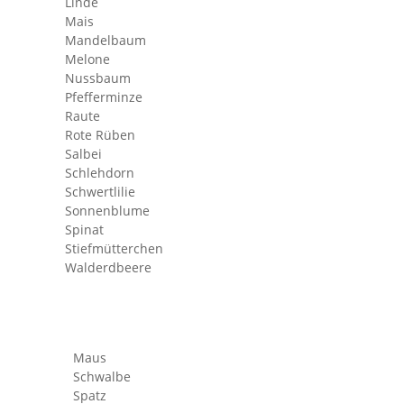
Linde
Mais
Mandelbaum
Melone
Nussbaum
Pfefferminze
Raute
Rote Rüben
Salbei
Schlehdorn
Schwertlilie
Sonnenblume
Spinat
Stiefmütterchen
Walderdbeere
Maus
Schwalbe
rch
Spatz