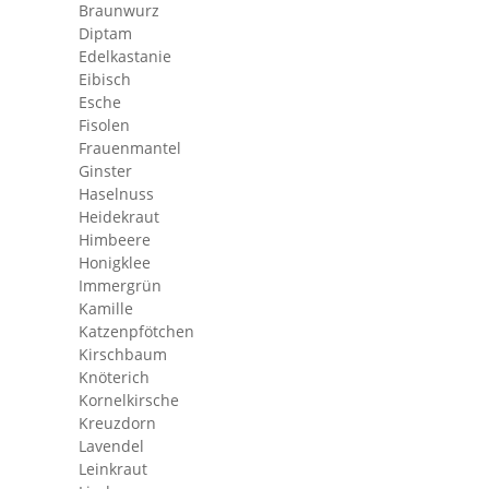
Braunwurz
Diptam
Edelkastanie
Eibisch
Esche
Fisolen
Frauenmantel
Ginster
Haselnuss
Heidekraut
Himbeere
Honigklee
Immergrün
Kamille
Katzenpfötchen
Kirschbaum
Knöterich
Kornelkirsche
Kreuzdorn
Lavendel
Leinkraut