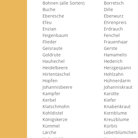
Bohnen (alle Sorten)
Borretsch
Buche
Dille
Eberesche
Eberwurz
Efeu
Ehrenpreis
Enzian
Erdrauch
Feigenbaum
Fenchel
Flieder
Frauenhaar
Geisraute
Gerste
Goldrute
Hamamelis
Hauhechel
Hederich
Heidelbeere
Herzgespann
Hirtentäschel
Hohlzahn
Hopfen
Hühnerdarm
Johannisbeere
Johanniskraut
Kampfer
Karotte
Kerbel
Kiefer
Klatschmohn
Knabenkraut
Kohldistel
Kornblume
Königskerze
Kreuzblume
Kümmel
Kürbis
Lärche
Leberblümchen