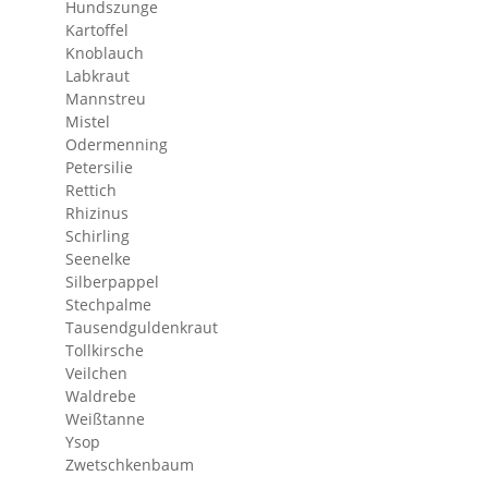
Hundszunge
Kartoffel
Knoblauch
Labkraut
Mannstreu
Mistel
Odermenning
Petersilie
Rettich
Rhizinus
Schirling
Seenelke
Silberpappel
Stechpalme
Tausendguldenkraut
Tollkirsche
Veilchen
Waldrebe
Weißtanne
Ysop
Zwetschkenbaum