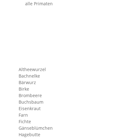
alle Primaten
Altheewurzel
Bachnelke
Bärwurz
Birke
Brombeere
resse
Buchsbaum
Eisenkraut
Farn
Fichte
Gänseblümchen
Hagebutte